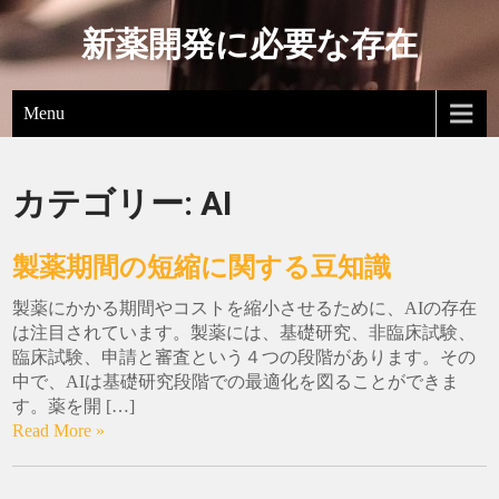
新薬開発に必要な存在
Menu
カテゴリー:
AI
製薬期間の短縮に関する豆知識
製薬にかかる期間やコストを縮小させるために、AIの存在
は注目されています。製薬には、基礎研究、非臨床試験、
臨床試験、申請と審査という４つの段階があります。その
中で、AIは基礎研究段階での最適化を図ることができま
す。薬を開 […]
Read More »